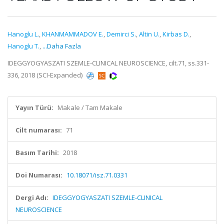
Hanoglu L.
,
KHANMAMMADOV E.
,
Demirci S.
,
Altin U.
,
Kirbas D.
,
Hanoglu T.
,
...Daha Fazla
IDEGGYOGYASZATI SZEMLE-CLINICAL NEUROSCIENCE, cilt.71, ss.331-
336, 2018 (SCI-Expanded)
Yayın Türü:
Makale / Tam Makale
Cilt numarası:
71
Basım Tarihi:
2018
Doi Numarası:
10.18071/isz.71.0331
Dergi Adı:
IDEGGYOGYASZATI SZEMLE-CLINICAL
NEUROSCIENCE