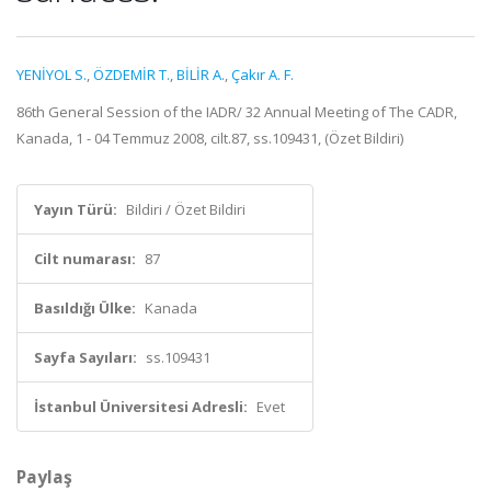
YENİYOL S.
,
ÖZDEMİR T.
,
BİLİR A.
,
Çakır A. F.
86th General Session of the IADR/ 32 Annual Meeting of The CADR,
Kanada, 1 - 04 Temmuz 2008, cilt.87, ss.109431, (Özet Bildiri)
Yayın Türü:
Bildiri / Özet Bildiri
Cilt numarası:
87
Basıldığı Ülke:
Kanada
Sayfa Sayıları:
ss.109431
İstanbul Üniversitesi Adresli:
Evet
Paylaş