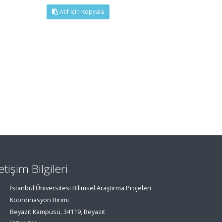
Atıf İçin Kopyala
letişim Bilgileri
İstanbul Üniversitesi Bilimsel Araştırma Projeleri
Koordinasyon Birimi
Beyazıt Kampüsü, 34119, Beyazıt