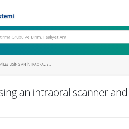
stemi
ILES USING AN INTRAORAL S...
ing an intraoral scanner and 