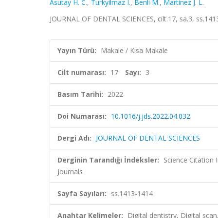
Asutay H. C.
,
Turkyilmaz I.
,
Benli M.
,
Martinez J. L.
JOURNAL OF DENTAL SCIENCES, cilt.17, sa.3, ss.141
Yayın Türü:
Makale / Kısa Makale
Cilt numarası:
17
Sayı:
3
Basım Tarihi:
2022
Doi Numarası:
10.1016/j.jds.2022.04.032
Dergi Adı:
JOURNAL OF DENTAL SCIENCES
Derginin Tarandığı İndeksler:
Science Citation
Journals
Sayfa Sayıları:
ss.1413-1414
Anahtar Kelimeler:
Digital dentistry, Digital s