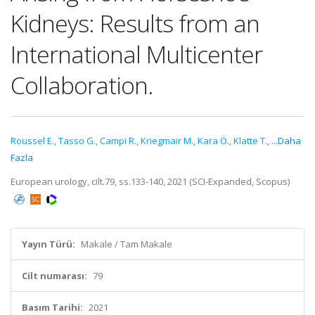
Kidneys: Results from an
International Multicenter
Collaboration.
Roussel E.
,
Tasso G.
,
Campi R.
,
Kriegmair M.
,
Kara Ö.
,
Klatte T.
,
...Daha
Fazla
European urology, cilt.79, ss.133-140, 2021 (SCI-Expanded, Scopus)
Yayın Türü:
Makale / Tam Makale
Cilt numarası:
79
Basım Tarihi:
2021