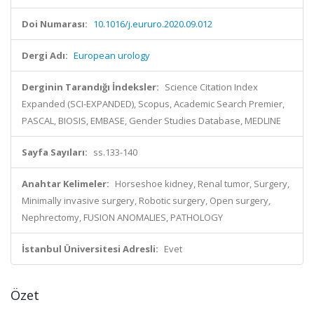
Doi Numarası:
10.1016/j.eururo.2020.09.012
Dergi Adı:
European urology
Derginin Tarandığı İndeksler:
Science Citation Index
Expanded (SCI-EXPANDED), Scopus, Academic Search Premier,
PASCAL, BIOSIS, EMBASE, Gender Studies Database, MEDLINE
Sayfa Sayıları:
ss.133-140
Anahtar Kelimeler:
Horseshoe kidney, Renal tumor, Surgery,
Minimally invasive surgery, Robotic surgery, Open surgery,
Nephrectomy, FUSION ANOMALIES, PATHOLOGY
İstanbul Üniversitesi Adresli:
Evet
Özet