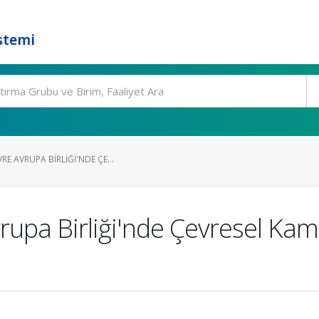
stemi
RE AVRUPA BIRLIĞI'NDE ÇE...
upa Birliği'nde Çevresel Kamu