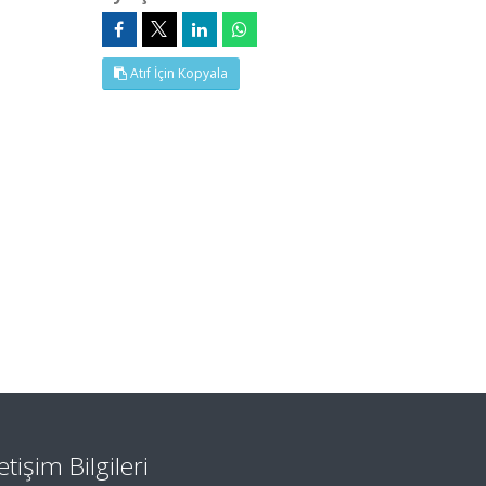
Atıf İçin Kopyala
letişim Bilgileri