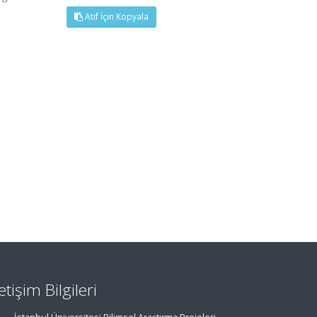
Atıf İçin Kopyala
letişim Bilgileri