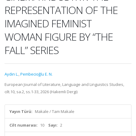
REPRESENTATION OF THE
IMAGINED FEMINIST
WOMAN FIGURE BY “THE
FALL” SERIES
Aydın L.
,
Pembecioğlu E. N.
European Journal of Literature, Language and Linguistics Studies,
cilt.10, sa.2, ss.1-33, 2026 (Hakemli Dergi)
Yayın Türü:
Makale / Tam Makale
Cilt numarası:
10
Sayı:
2