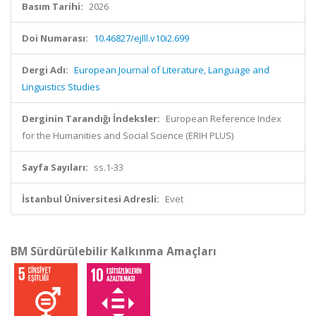
Basım Tarihi:
2026
Doi Numarası:
10.46827/ejlll.v10i2.699
Dergi Adı:
European Journal of Literature, Language and
Linguistics Studies
Derginin Tarandığı İndeksler:
European Reference Index
for the Humanities and Social Science (ERIH PLUS)
Sayfa Sayıları:
ss.1-33
İstanbul Üniversitesi Adresli:
Evet
BM Sürdürülebilir Kalkınma Amaçları