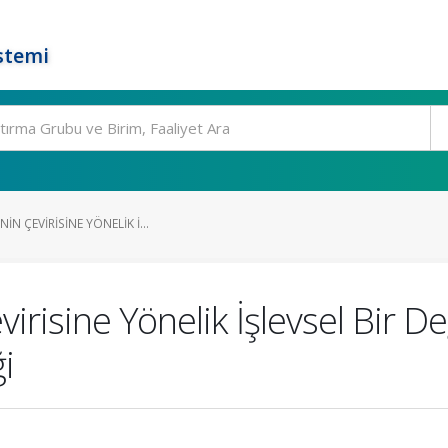
stemi
IN ÇEVIRISINE YÖNELIK İ...
irisine Yönelik İşlevsel Bir 
i