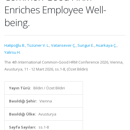
Enriches Employee Well-
being.
Hatipoğlu B.
,
Tüzüner V. L.
,
Vatansever Ç.
,
Sungur E.
,
Asarkaya Ç.
,
Yalırsu H.
The 4th International Common-Good HRM Conference 2026, Vienna,
Avusturya, 11 - 12 Mart 2026, ss.1-8, (Özet Bildiri)
Yayın Türü:
Bildiri / Özet Bildiri
Basıldığı Şehir:
Vienna
Basıldığı Ülke:
Avusturya
Sayfa Sayıları:
ss.1-8