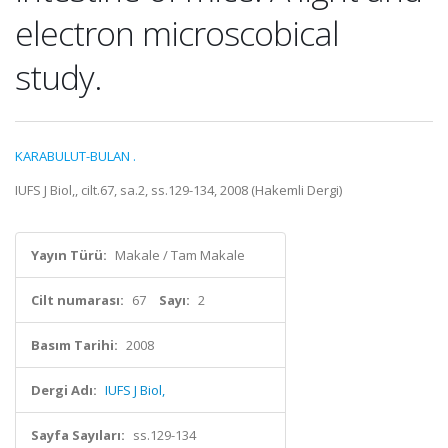
electron microscobical
study.
KARABULUT-BULAN .
IUFS J Biol,, cilt.67, sa.2, ss.129-134, 2008 (Hakemli Dergi)
Yayın Türü:
Makale / Tam Makale
Cilt numarası:
67
Sayı:
2
Basım Tarihi:
2008
Dergi Adı:
IUFS J Biol,
Sayfa Sayıları:
ss.129-134