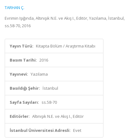
TARHAN Ç.
Evrimin Işığında, Altınışık N.E. ve Akış I., Editör, Yazılama, İstanbul,
ss.58-70, 2016
Yayın Türü:
Kitapta Bölüm / Araştırma Kitabı
Basım Tarihi:
2016
Yayınevi:
Yazılama
Basıldığı Şehir:
İstanbul
Sayfa Sayıları:
ss.58-70
Editörler:
Altınışık N.E. ve Akış I., Editör
İstanbul Üniversitesi Adresli:
Evet