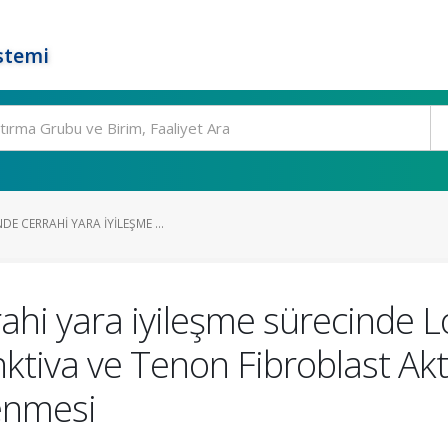
stemi
E CERRAHI YARA IYILEŞME ...
ahi yara iyileşme sürecinde L
tiva ve Tenon Fibroblast Akti
lenmesi