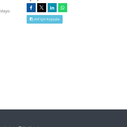
 Mayıs
Atıf İçin Kopyala