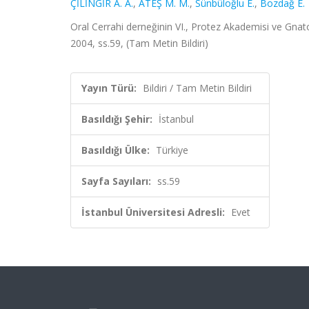
ÇİLİNGİR A. A.
,
ATEŞ M. M.
,
Sünbüloğlu E.
,
Bozdağ E.
Oral Cerrahi derneğinin VI., Protez Akademisi ve Gnatol
2004, ss.59, (Tam Metin Bildiri)
Yayın Türü:
Bildiri / Tam Metin Bildiri
Basıldığı Şehir:
İstanbul
Basıldığı Ülke:
Türkiye
Sayfa Sayıları:
ss.59
İstanbul Üniversitesi Adresli:
Evet