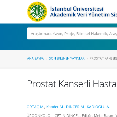
İstanbul Üniversitesi
Akademik Veri Yönetim Si
Ara
ANA SAYFA
SON EKLENEN YAYINLAR
PROSTAT KANSERLI
Prostat Kanserli Hasta
ORTAÇ M.
,
Khoder M.
,
DINCER M.
,
KADIOĞLU A.
ÜROONKOLOJİ, ÇETİN DİNÇEL, Editör, Meta Basım Yay