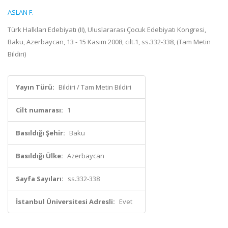
ASLAN F.
Türk Halkları Edebiyatı (II), Uluslararası Çocuk Edebiyatı Kongresi,
Baku, Azerbaycan, 13 - 15 Kasım 2008, cilt.1, ss.332-338, (Tam Metin
Bildiri)
Yayın Türü:
Bildiri / Tam Metin Bildiri
Cilt numarası:
1
Basıldığı Şehir:
Baku
Basıldığı Ülke:
Azerbaycan
Sayfa Sayıları:
ss.332-338
İstanbul Üniversitesi Adresli:
Evet