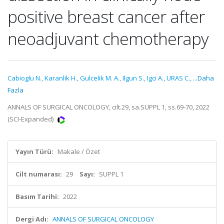
positive breast cancer after
neoadjuvant chemotherapy
Cabioglu N.
,
Karanlik H.
,
Gulcelik M. A.
,
Ilgun S.
,
Igci A.
,
URAS C.
,
...Daha
Fazla
ANNALS OF SURGICAL ONCOLOGY, cilt.29, sa.SUPPL 1, ss.69-70, 2022
(SCI-Expanded)
Yayın Türü:
Makale / Özet
Cilt numarası:
29
Sayı:
SUPPL 1
Basım Tarihi:
2022
Dergi Adı:
ANNALS OF SURGICAL ONCOLOGY