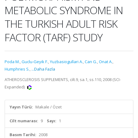
METABOLIC SYNDROME IN
THE TURKISH ADULT RISK
FACTOR (TARF) STUDY
Poda M.
,
Guclu-Geyik F.
,
Yuzbasiogullari A.
,
Can G.
,
Onat A.
,
Humphries S.
,
...Daha Fazla
ATHEROSCLEROSIS SUPPLEMENTS, cilt.9, sa.1, ss.110, 2008 (SCI-
Expanded)
Yayın Türü:
Makale / Özet
Cilt numarası:
9
Sayı:
1
Basım Tarihi:
2008