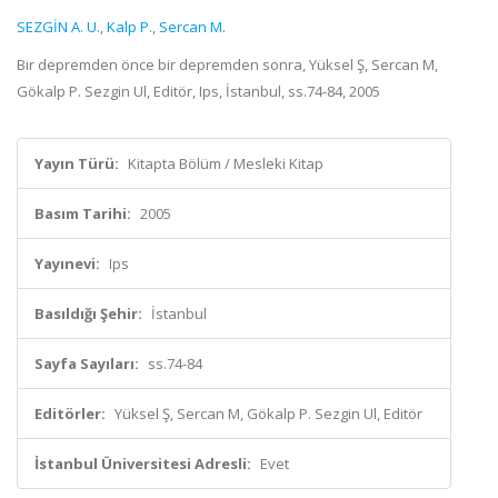
SEZGİN A. U.
,
Kalp P.
,
Sercan M.
Bir depremden önce bir depremden sonra, Yüksel Ş, Sercan M,
Gökalp P. Sezgin Ul, Editör, Ips, İstanbul, ss.74-84, 2005
Yayın Türü:
Kitapta Bölüm / Mesleki Kitap
Basım Tarihi:
2005
Yayınevi:
Ips
Basıldığı Şehir:
İstanbul
Sayfa Sayıları:
ss.74-84
Editörler:
Yüksel Ş, Sercan M, Gökalp P. Sezgin Ul, Editör
İstanbul Üniversitesi Adresli:
Evet