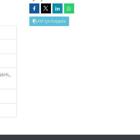
Atıf İçin Kopyala
INAHL,