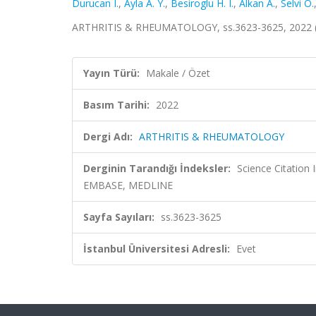
Durucan I.
,
Ayla A. Y.
,
Besiroglu H. I.
,
Alkan A.
,
Selvi O.
ARTHRITIS & RHEUMATOLOGY, ss.3623-3625, 2022 
Yayın Türü:
Makale / Özet
Basım Tarihi:
2022
Dergi Adı:
ARTHRITIS & RHEUMATOLOGY
Derginin Tarandığı İndeksler:
Science Citation
EMBASE, MEDLINE
Sayfa Sayıları:
ss.3623-3625
İstanbul Üniversitesi Adresli:
Evet