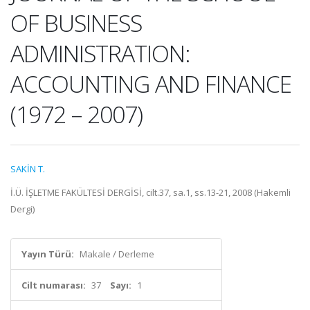
OF BUSINESS
ADMINISTRATION:
ACCOUNTING AND FINANCE
(1972 – 2007)
SAKİN T.
İ.Ü. İŞLETME FAKÜLTESİ DERGİSİ, cilt.37, sa.1, ss.13-21, 2008 (Hakemli
Dergi)
Yayın Türü:
Makale / Derleme
Cilt numarası:
37
Sayı:
1