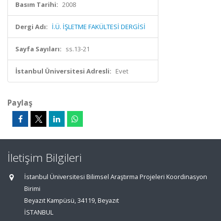
Basım Tarihi:
2008
Dergi Adı:
İ.Ü. İŞLETME FAKÜLTESİ DERGİSİ
Sayfa Sayıları:
ss.13-21
İstanbul Üniversitesi Adresli:
Evet
Paylaş
İletişim Bilgileri
İstanbul Üniversitesi Bilimsel Araştırma Projeleri Koordinasyon
Birimi
Beyazıt Kampüsü, 34119, Beyazıt
İSTANBUL