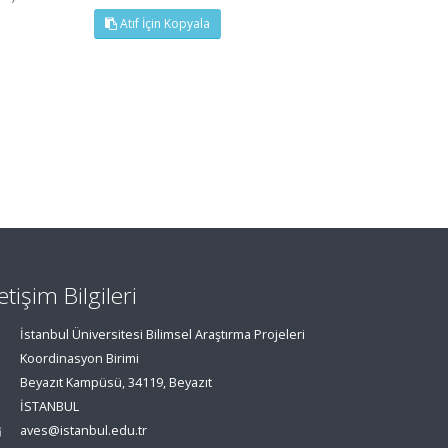
Atıf İçin Kopyala
letişim Bilgileri
İstanbul Üniversitesi Bilimsel Araştırma Projeleri
Koordinasyon Birimi
Beyazıt Kampüsü, 34119, Beyazıt
İSTANBUL
aves@istanbul.edu.tr