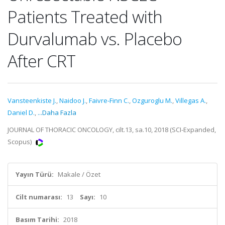
Patients Treated with
Durvalumab vs. Placebo
After CRT
Vansteenkiste J.
,
Naidoo J.
,
Faivre-Finn C.
,
Ozguroglu M.
,
Villegas A.
,
Daniel D.
,
...Daha Fazla
JOURNAL OF THORACIC ONCOLOGY, cilt.13, sa.10, 2018 (SCI-Expanded,
Scopus)
Yayın Türü:
Makale / Özet
Cilt numarası:
13
Sayı:
10
Basım Tarihi:
2018