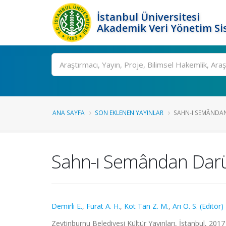
İstanbul Üniversitesi
Akademik Veri Yönetim Si
Ara
ANA SAYFA
SON EKLENEN YAYINLAR
SAHN-I SEMÂNDAN
Sahn-ı Semândan Darül
Demirli E.
,
Furat A. H.
,
Kot Tan Z. M.
,
Arı O. S. (Editör)
Zeytinburnu Belediyesi Kültür Yayınları, İstanbul, 2017