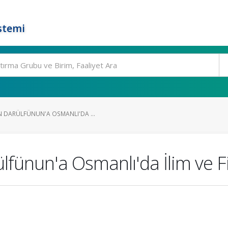
stemi
 DARÜLFÜNUN'A OSMANLI'DA ...
fünun'a Osmanlı'da İlim ve Fi