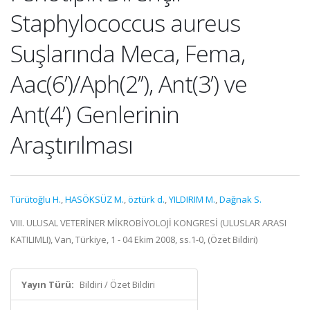
Staphylococcus aureus
Suşlarında Meca, Fema,
Aac(6’)/Aph(2’’), Ant(3’) ve
Ant(4’) Genlerinin
Araştırılması
Türütoğlu H.
,
HASÖKSÜZ M.
,
öztürk d.
,
YILDIRIM M.
,
Dağnak S.
VIII. ULUSAL VETERİNER MİKROBİYOLOJİ KONGRESİ (ULUSLAR ARASI
KATILIMLI), Van, Türkiye, 1 - 04 Ekim 2008, ss.1-0, (Özet Bildiri)
Yayın Türü:
Bildiri / Özet Bildiri