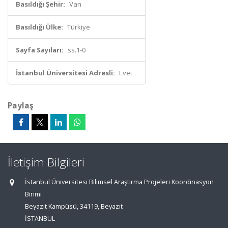
Basıldığı Şehir:
Van
Basıldığı Ülke:
Türkiye
Sayfa Sayıları:
ss.1-0
İstanbul Üniversitesi Adresli:
Evet
Paylaş
İletişim Bilgileri
İstanbul Üniversitesi Bilimsel Araştırma Projeleri Koordinasyon
Birimi
Beyazıt Kampüsü, 34119, Beyazıt
İSTANBUL