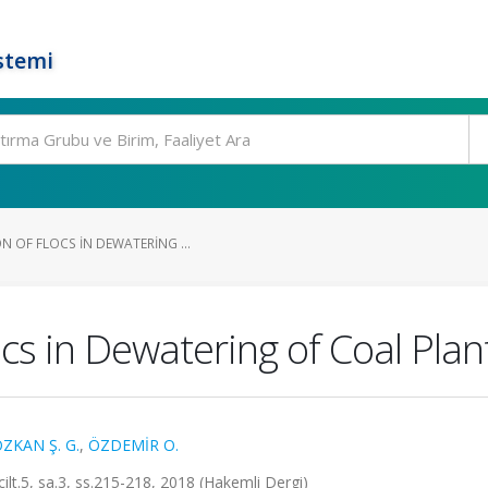
stemi
 OF FLOCS IN DEWATERING ...
cs in Dewatering of Coal Plant
ZKAN Ş. G.
,
ÖZDEMİR O.
5, sa.3, ss.215-218, 2018 (Hakemli Dergi)