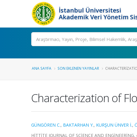
İstanbul Üniversitesi
Akademik Veri Yönetim Si
Ara
ANA SAYFA
SON EKLENEN YAYINLAR
CHARACTERIZATION
Characterization of Flo
GÜNGÖREN C.
,
BAKTARHAN Y.
,
KURŞUN ÜNVER İ.
,
Ö
HİTTİTE JOURNAL OF SCİENCE AND ENGİNEERİNG, cilt.