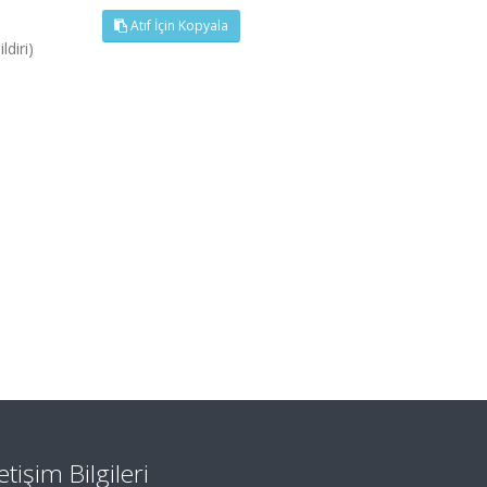
Atıf İçin Kopyala
diri)
letişim Bilgileri