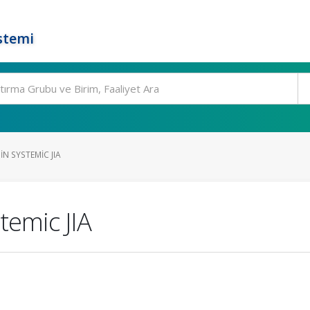
stemi
N SYSTEMIC JIA
temic JIA