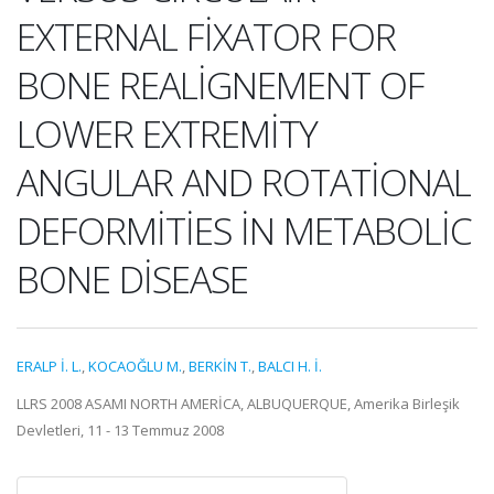
EXTERNAL FİXATOR FOR
BONE REALİGNEMENT OF
LOWER EXTREMİTY
ANGULAR AND ROTATİONAL
DEFORMİTİES İN METABOLİC
BONE DİSEASE
ERALP İ. L.
,
KOCAOĞLU M.
,
BERKİN T.
,
BALCI H. İ.
LLRS 2008 ASAMI NORTH AMERİCA, ALBUQUERQUE, Amerika Birleşik
Devletleri, 11 - 13 Temmuz 2008