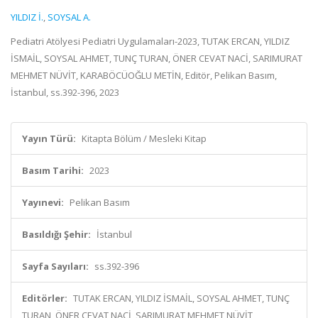
YILDIZ İ.
,
SOYSAL A.
Pediatri Atölyesi Pediatri Uygulamaları-2023, TUTAK ERCAN, YILDIZ
İSMAİL, SOYSAL AHMET, TUNÇ TURAN, ÖNER CEVAT NACİ, SARIMURAT
MEHMET NÜVİT, KARABÖCÜOĞLU METİN, Editör, Pelikan Basım,
İstanbul, ss.392-396, 2023
Yayın Türü:
Kitapta Bölüm / Mesleki Kitap
Basım Tarihi:
2023
Yayınevi:
Pelikan Basım
Basıldığı Şehir:
İstanbul
Sayfa Sayıları:
ss.392-396
Editörler:
TUTAK ERCAN, YILDIZ İSMAİL, SOYSAL AHMET, TUNÇ
TURAN, ÖNER CEVAT NACİ, SARIMURAT MEHMET NÜVİT,