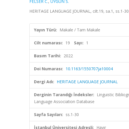
FELSER C.
,
UYGUN S.
HERITAGE LANGUAGE JOURNAL, cilt.19, sa.1, ss.1-30
Yayın Türü:
Makale / Tam Makale
Cilt numarası:
19
Sayı:
1
Basım Tarihi:
2022
Doi Numarası:
10.1163/1550707ja10004
Dergi Adı:
HERITAGE LANGUAGE JOURNAL
Derginin Tarandığı İndeksler:
Linguistic Bibli
Language Association Database
Sayfa Sayıları:
ss.1-30
İstanbul Üniversitesi Adresli:
Hayır