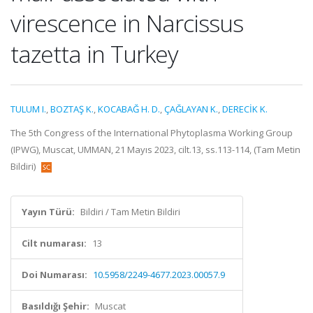
virescence in Narcissus
tazetta in Turkey
TULUM I.
,
BOZTAŞ K.
,
KOCABAĞ H. D.
,
ÇAĞLAYAN K.
,
DERECİK K.
The 5th Congress of the International Phytoplasma Working Group
(IPWG), Muscat, UMMAN, 21 Mayıs 2023, cilt.13, ss.113-114, (Tam Metin
Bildiri)
Yayın Türü:
Bildiri / Tam Metin Bildiri
Cilt numarası:
13
Doi Numarası:
10.5958/2249-4677.2023.00057.9
Basıldığı Şehir:
Muscat