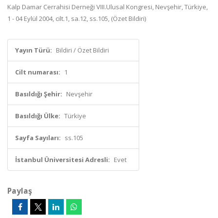
Kalp Damar Cerrahisi Derneği VIII.Ulusal Kongresi, Nevşehir, Türkiye,
1 - 04 Eylül 2004, cilt.1, sa.12, ss.105, (Özet Bildiri)
Yayın Türü:
Bildiri / Özet Bildiri
Cilt numarası:
1
Basıldığı Şehir:
Nevşehir
Basıldığı Ülke:
Türkiye
Sayfa Sayıları:
ss.105
İstanbul Üniversitesi Adresli:
Evet
Paylaş