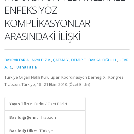
ENFEKSİYÖZ
KOMPLİKASYONLAR
ARASINDAKİ İLİŞKİ
BAYRAKTAR A.
,
AKYILDIZ A.
,
ÇATMA Y.
,
DEMİR E.
,
BAKKALOĞLU H.
,
UÇAR
A. R.
,
...Daha Fazla
Türkiye Organ Nakli Kuruluşları Koordinasyon Derneği XII.Kongresi,
Trabzon, Türkiye, 18 - 21 Ekim 2018, (Özet Bildiri)
Yayın Türü:
Bildiri / Özet Bildiri
Basıldığı Şehir:
Trabzon
Basıldığı Ülke:
Türkiye