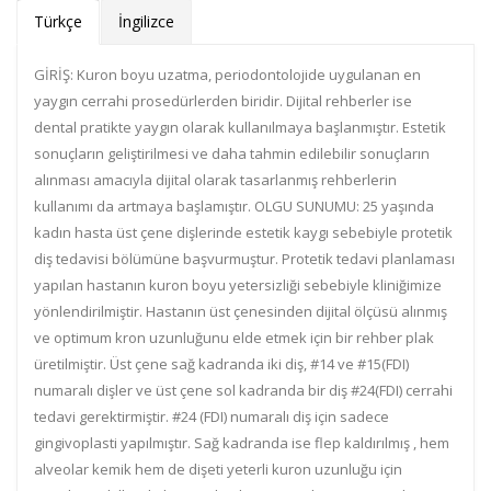
Türkçe
İngilizce
GİRİŞ: Kuron boyu uzatma, periodontolojide uygulanan en
yaygın cerrahi prosedürlerden biridir. Dijital rehberler ise
dental pratikte yaygın olarak kullanılmaya başlanmıştır. Estetik
sonuçların geliştirilmesi ve daha tahmin edilebilir sonuçların
alınması amacıyla dijital olarak tasarlanmış rehberlerin
kullanımı da artmaya başlamıştır. OLGU SUNUMU: 25 yaşında
kadın hasta üst çene dişlerinde estetik kaygı sebebiyle protetik
diş tedavisi bölümüne başvurmuştur. Protetik tedavi planlaması
yapılan hastanın kuron boyu yetersizliği sebebiyle kliniğimize
yönlendirilmiştir. Hastanın üst çenesinden dijital ölçüsü alınmış
ve optimum kron uzunluğunu elde etmek için bir rehber plak
üretilmiştir. Üst çene sağ kadranda iki diş, #14 ve #15(FDI)
numaralı dişler ve üst çene sol kadranda bir diş #24(FDI) cerrahi
tedavi gerektirmiştir. #24 (FDI) numaralı diş için sadece
gingivoplasti yapılmıştır. Sağ kadranda ise flep kaldırılmış , hem
alveolar kemik hem de dişeti yeterli kuron uzunluğu için