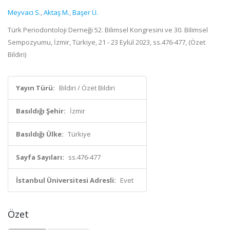
Meyvacı S.
,
Aktaş M.
,
Başer Ü.
Türk Periodontoloji Derneği 52. Bilimsel Kongresini ve 30. Bilimsel
Sempozyumu, İzmir, Türkiye, 21 - 23 Eylül 2023, ss.476-477, (Özet
Bildiri)
Yayın Türü:
Bildiri / Özet Bildiri
Basıldığı Şehir:
İzmir
Basıldığı Ülke:
Türkiye
Sayfa Sayıları:
ss.476-477
İstanbul Üniversitesi Adresli:
Evet
Özet