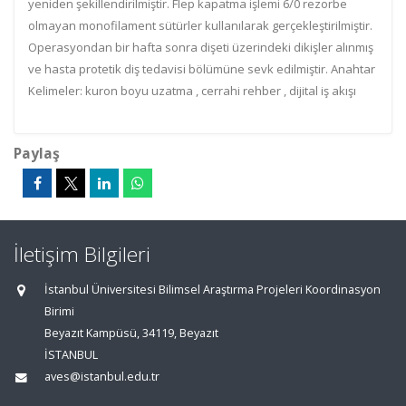
yeniden şekillendirilmiştir. Flep kapatma işlemi 6/0 rezorbe
olmayan monofilament sütürler kullanılarak gerçekleştirilmiştir.
Operasyondan bir hafta sonra dişeti üzerindeki dikişler alınmış
ve hasta protetik diş tedavisi bölümüne sevk edilmiştir. Anahtar
Kelimeler: kuron boyu uzatma , cerrahi rehber , dijital iş akışı
Paylaş
İletişim Bilgileri
İstanbul Üniversitesi Bilimsel Araştırma Projeleri Koordinasyon
Birimi
Beyazıt Kampüsü, 34119, Beyazıt
İSTANBUL
aves@istanbul.edu.tr