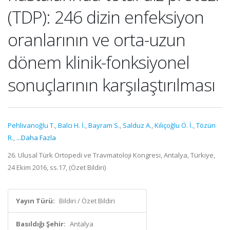
(TDP): 246 dizin enfeksiyon
oranlarının ve orta-uzun
dönem klinik-fonksiyonel
sonuçlarının karşılaştırılması
Pehlivanoğlu T.
,
Balcı H. İ.
,
Bayram S.
,
Salduz A.
,
Kılıçoğlu Ö. İ.
,
Tözün
R.
,
...Daha Fazla
26. Ulusal Türk Ortopedi ve Travmatoloji Kongresi, Antalya, Türkiye,
24 Ekim 2016, ss.17, (Özet Bildiri)
Yayın Türü:
Bildiri / Özet Bildiri
Basıldığı Şehir:
Antalya