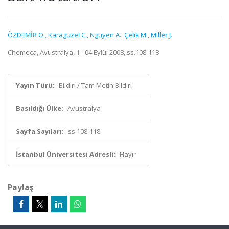
ÖZDEMİR O.
,
Karaguzel C.
,
Nguyen A.
,
Çelik M.
,
Miller J.
Chemeca, Avustralya, 1 - 04 Eylül 2008, ss.108-118
Yayın Türü:
Bildiri / Tam Metin Bildiri
Basıldığı Ülke:
Avustralya
Sayfa Sayıları:
ss.108-118
İstanbul Üniversitesi Adresli:
Hayır
Paylaş