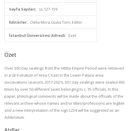
Sayfa Sayıları:
ss.127-159
Editörler:
Clelia Mora,Giulia Torri, Editör
İstanbul Üniversitesi Adresli:
Evet
Özet
Over 500 clay sealings from the Hittite Empire Period were retrieved
in a LB II stratum of Area C East in the Lower Palace area
(excavations seasons 2017-2021). 301 clay sealings were sealed 493
times by over 50 different seals belonging to c. 35 officials. In this
paper, philological comments will be made about the officials of the
relevant archive whose names and/or titles/professions are legible
and a new interpretation of the sign L254 will be suggested as an
Addendum.
Atıflar