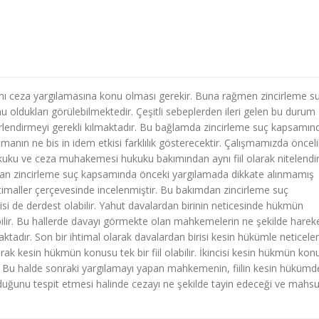
aynı ceza yargılamasına konu olması gerekir. Buna rağmen zincirleme s
nu oldukları görülebilmektedir. Çeşitli sebeplerden ileri gelen bu durum
ğerlendirmeyi gerekli kılmaktadır. Bu bağlamda zincirleme suç kapsamın
lamanın ne bis in idem etkisi farklılık gösterecektir. Çalışmamızda önceli
kuku ve ceza muhakemesi hukuku bakımından aynı fiil olarak nitelendiri
ından zincirleme suç kapsamında önceki yargılamada dikkate alınmamış
 ihtimaller çerçevesinde incelenmiştir. Bu bakımdan zincirleme suç
ikisi de derdest olabilir. Yahut davalardan birinin neticesinde hükmün
abilir. Bu hallerde davayı görmekte olan mahkemelerin ne şekilde harek
maktadır. Son bir ihtimal olarak davalardan birisi kesin hükümle neticel
olarak kesin hükmün konusu tek bir fiil olabilir. İkincisi kesin hükmün ko
ir. Bu halde sonraki yargılamayı yapan mahkemenin, fiilin kesin hükümdek
bulunduğunu tespit etmesi halinde cezayı ne şekilde tayin edeceği ve mahs