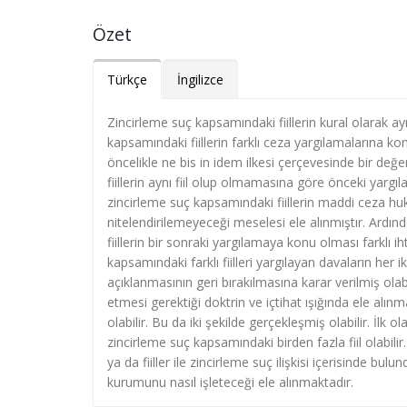
Özet
Türkçe
İngilizce
Zincirleme suç kapsamındaki fiillerin kural olarak 
kapsamındaki fiillerin farklı ceza yargılamalarına ko
öncelikle ne bis in idem ilkesi çerçevesinde bir de
fiillerin aynı fiil olup olmamasına göre önceki yargı
zincirleme suç kapsamındaki fiillerin maddi ceza hu
nitelendirilemeyeceği meselesi ele alınmıştır. Ard
fiillerin bir sonraki yargılamaya konu olması farklı
kapsamındaki farklı fiilleri yargılayan davaların her 
açıklanmasının geri bırakılmasına karar verilmiş ol
etmesi gerektiği doktrin ve içtihat ışığında ele alın
olabilir. Bu da iki şekilde gerçekleşmiş olabilir. İlk 
zincirleme suç kapsamındaki birden fazla fiil olabil
ya da fiiller ile zincirleme suç ilişkisi içerisinde 
kurumunu nasıl işleteceği ele alınmaktadır.