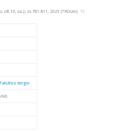
, cilt.10, sa.2, ss.781-811, 2025 (TRDizin)
akültesi dergisi
BİM)