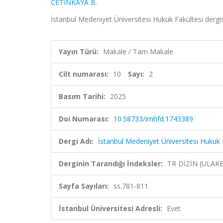
CETINKAYA B.
İstanbul Medeniyet Üniversitesi Hukuk Fakültesi dergisi
Yayın Türü:
Makale / Tam Makale
Cilt numarası:
10
Sayı:
2
Basım Tarihi:
2025
Doi Numarası:
10.58733/imhfd.1743389
Dergi Adı:
İstanbul Medeniyet Üniversitesi Hukuk F
Derginin Tarandığı İndeksler:
TR DİZİN (ULAK
Sayfa Sayıları:
ss.781-811
İstanbul Üniversitesi Adresli:
Evet