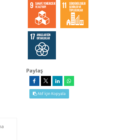
Paylaş
Atıf İçin Kopyala
na