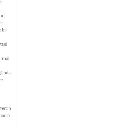
Bu
ır.
er
 bir
tsel
ormal
ığında
ve
l
tercih
nmanın