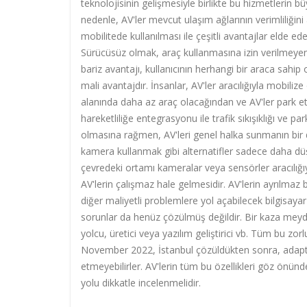
teknolojisinin gelişmesiyle birlikte bu hizmetlerin 
nedenle, AV'ler mevcut ulaşım ağlarının verimliliğini a
mobilitede kullanılması ile çeşitli avantajlar elde ed
Sürücüsüz olmak, araç kullanmasına izin verilmeyen 
bariz avantajı, kullanıcının herhangi bir araca sahip 
mali avantajdır. İnsanlar, AV'ler aracılığıyla mobilize 
alanında daha az araç olacağından ve AV'ler park et
hareketliliğe entegrasyonu ile trafik sıkışıklığı ve pa
olmasına rağmen, AV'leri genel halka sunmanın bir d
kamera kullanmak gibi alternatifler sadece daha düşü
çevredeki ortamı kameralar veya sensörler aracılığ
AV'lerin çalışmaz hale gelmesidir. AV'lerin ayrılmaz b
diğer maliyetli problemlere yol açabilecek bilgisayar k
sorunlar da henüz çözülmüş değildir. Bir kaza meyda
yolcu, üretici veya yazılım geliştirici vb. Tüm bu z
November 2022, İstanbul çözüldükten sonra, adaptasy
etmeyebilirler. AV'lerin tüm bu özellikleri göz önünd
yolu dikkatle incelenmelidir.