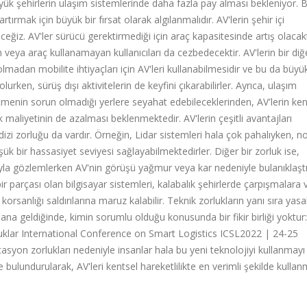
büyük şehirlerin ulaşım sistemlerinde daha fazla pay alması bekleniyor. 
rtırmak için büyük bir fırsat olarak algılanmalıdır. AV'lerin şehir içi
eceğiz. AV'ler sürücü gerektirmediği için araç kapasitesinde artış olacakt
veya araç kullanamayan kullanıcıları da cezbedecektir. AV'lerin bir diğ
olmadan mobilite ihtiyaçları için AV'leri kullanabilmesidir ve bu da büyük
olurken, sürüş dışı aktivitelerin de keyfini çıkarabilirler. Ayrıca, ulaşım
menin sorun olmadığı yerlere seyahat edebileceklerinden, AV'lerin ken
rk maliyetinin de azalması beklenmektedir. AV'lerin çeşitli avantajları
izi zorluğu da vardır. Örneğin, Lidar sistemleri hala çok pahalıyken, n
k bir hassasiyet seviyesi sağlayabilmektedirler. Diğer bir zorluk ise,
ıyla gözlemlerken AV'nin görüşü yağmur veya kar nedeniyle bulanıklaşt
ir parçası olan bilgisayar sistemleri, kalabalık şehirlerde çarpışmalara 
orsanlığı saldırılarına maruz kalabilir. Teknik zorlukların yanı sıra yasa
na geldiğinde, kimin sorumlu olduğu konusunda bir fikir birliği yoktur:
orluklar International Conference on Smart Logistics ICSL2022 | 24-25
on zorlukları nedeniyle insanlar hala bu yeni teknolojiyi kullanmayı 
e bulundurularak, AV'leri kentsel hareketlilikte en verimli şekilde kulla