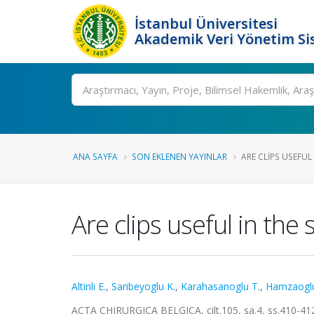
İstanbul Üniversitesi
Akademik Veri Yönetim Si
Ara
ANA SAYFA
SON EKLENEN YAYINLAR
ARE CLIPS USEFUL 
Are clips useful in the 
Altinli E.
,
Saribeyoglu K.
,
Karahasanoglu T.
,
Hamzaoglu
ACTA CHIRURGICA BELGICA, cilt.105, sa.4, ss.410-41