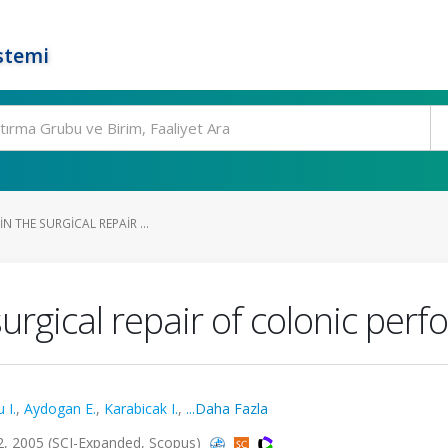
stemi
IN THE SURGICAL REPAIR ...
surgical repair of colonic perf
 I.
,
Aydogan E.
,
Karabicak I.
,
...Daha Fazla
2, 2005 (SCI-Expanded, Scopus)