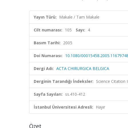
Yayın Türü:
Makale / Tam Makale
Cilt numarası:
105
Sayı:
4
Basım Tarihi:
2005
Doi Numarası:
10.1080/00015458.2005.1167974
Dergi Adı:
ACTA CHIRURGICA BELGICA
Derginin Tarandığı İndeksler:
Science Citation
Sayfa Sayıları:
ss.410-412
İstanbul Üniversitesi Adresli:
Hayır
Özet