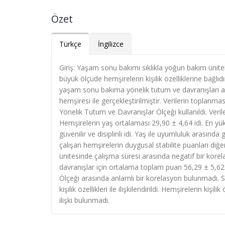
Özet
Türkçe
İngilizce
Giriş: Yaşam sonu bakımı sıklıkla yoğun bakım ünitel
büyük ölçüde hemşirelerin kişilik özelliklerine bağlıd
yaşam sonu bakıma yönelik tutum ve davranışları ara
hemşiresi ile gerçekleştirilmiştir. Verilerin toplan
Yönelik Tutum ve Davranışlar Ölçeği kullanıldı. Verile
Hemşirelerin yaş ortalaması 29,90 ± 4,64 idi. En yüks
güvenilir ve disiplinli idi. Yaş ile uyumluluk arasınd
çalışan hemşirelerin duygusal stabilite puanları di
ünitesinde çalışma süresi arasında negatif bir kor
davranışlar için ortalama toplam puan 56,29 ± 5,62 i
Ölçeği arasında anlamlı bir korelasyon bulunmadı. So
kişilik özellikleri ile ilişkilendirildi. Hemşirelerin ki
ilişki bulunmadı.