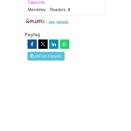
Captures
Mendeley - Readers:
6
-
see details
Paylaş
Atıf İçin Kopyala