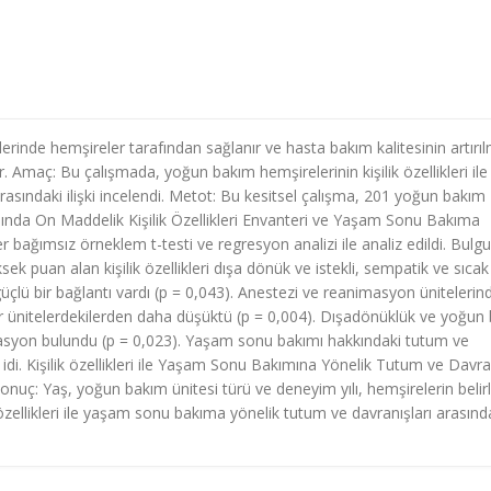
erinde hemşireler tarafından sağlanır ve hasta bakım kalitesinin artırı
ır. Amaç: Bu çalışmada, yoğun bakım hemşirelerinin kişilik özellikleri ile
sındaki ilişki incelendi. Metot: Bu kesitsel çalışma, 201 yoğun bakım
masında On Maddelik Kişilik Özellikleri Envanteri ve Yaşam Sonu Bakıma
r bağımsız örneklem t-testi ve regresyon analizi ile analiz edildi. Bulgu
ek puan alan kişilik özellikleri dışa dönük ve istekli, sempatik ve sıcak
a güçlü bir bağlantı vardı (p = 0,043). Anestezi ve reanimasyon ünitelerin
ğer ünitelerdekilerden daha düşüktü (p = 0,004). Dışadönüklük ve yoğun
elasyon bulundu (p = 0,023). Yaşam sonu bakımı hakkındaki tutum ve
di. Kişilik özellikleri ile Yaşam Sonu Bakımına Yönelik Tutum ve Davra
nuç: Yaş, yoğun bakım ünitesi türü ve deneyim yılı, hemşirelerin belirl
şilik özellikleri ile yaşam sonu bakıma yönelik tutum ve davranışları arasınd