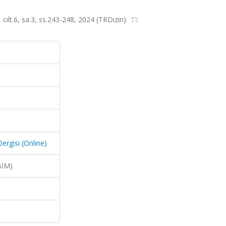
, cilt.6, sa.3, ss.243-248, 2024 (TRDizin)
Dergisi (Online)
BİM)