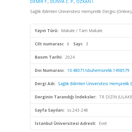
DEMİR F.
,
DÜNYA C. P.
,
ÖZKAN İ.
Sağlık Bilimleri Üniversitesi Hemşirelik Dergisi (Online)
Yayın Türü:
Makale / Tam Makale
Cilt numarası:
6
Sayı:
3
Basım Tarihi:
2024
Doi Numarası:
10.48071/sbuhemsirelik.1498579
Dergi Adı:
Sağlık Bilimleri Üniversitesi Hemşirelik 
Derginin Tarandığı İndeksler:
TR DİZİN (ULAK
Sayfa Sayıları:
ss.243-248
İstanbul Üniversitesi Adresli:
Evet