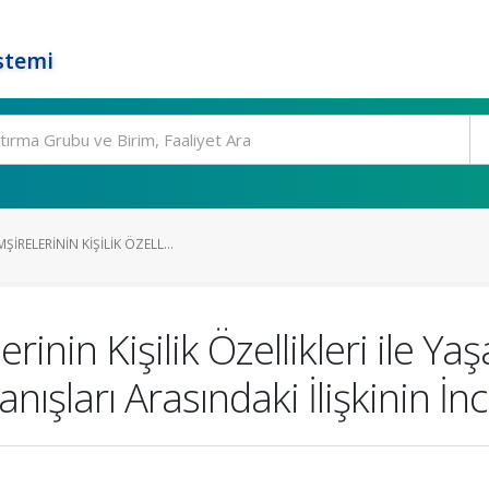
stemi
RELERININ KIŞILIK ÖZELL...
inin Kişilik Özellikleri ile 
ışları Arasındaki İlişkinin İ