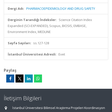
Dergi Adı:
PHARMACOEPIDEMIOLOGY AND DRUG SAFETY
Derginin Tarandığı İndeksler:
Science Citation Index
Expanded (SCI-EXPANDED), Scopus, BIOSIS, EMBASE,
Environment Index, MEDLINE
Sayfa Sayıları:
ss.127-128
İstanbul Üniversitesi Adresli:
Evet
Paylaş
İletişim Bilgileri
İstanbul Üniversitesi Bilimsel Araştırma Projeleri Koordinasyon