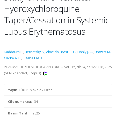
Hydroxychloroquine
Taper/Cessation in Systemic
Lupus Erythematosus
Kaddoura R.
,
Bernatsky S.
,
Almeida-Brasil C. C.
,
Hanly J. G.
,
Urowitz M.
,
Clarke A. E.
,
...Daha Fazla
PHARMACOEPIDEMIOLOGY AND DRUG SAFETY, cilt.34, ss.127-128, 2025
(SCI-Expanded, Scopus)
Yayın Türü:
Makale / Özet
Cilt numarası:
34
Basım Tarihi:
2025