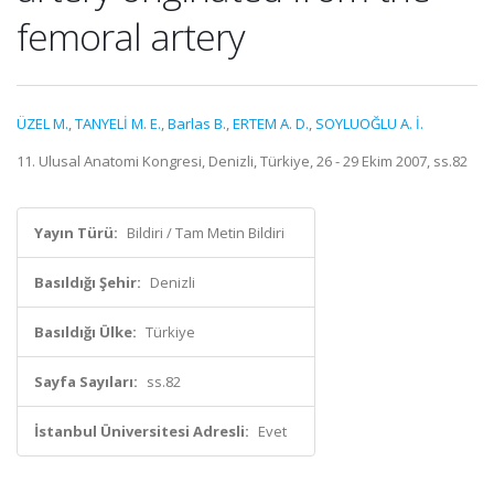
femoral artery
ÜZEL M.
,
TANYELİ M. E.
,
Barlas B.
,
ERTEM A. D.
,
SOYLUOĞLU A. İ.
11. Ulusal Anatomi Kongresi, Denizli, Türkiye, 26 - 29 Ekim 2007, ss.82
Yayın Türü:
Bildiri / Tam Metin Bildiri
Basıldığı Şehir:
Denizli
Basıldığı Ülke:
Türkiye
Sayfa Sayıları:
ss.82
İstanbul Üniversitesi Adresli:
Evet