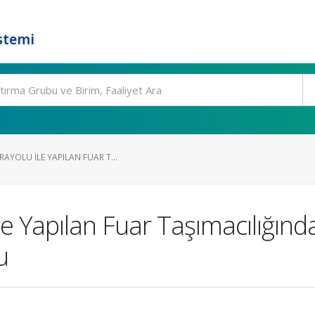
stemi
AYOLU ILE YAPILAN FUAR T...
ile Yapılan Fuar Taşımacılığın
u