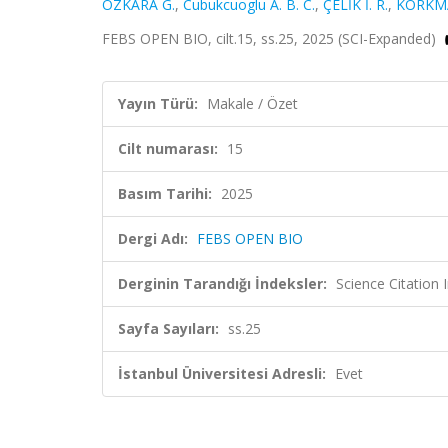
ÖZKARA G.
,
Cubukcuoglu A. B. C.
,
ÇELİK İ. R.
,
KORKMA
FEBS OPEN BIO, cilt.15, ss.25, 2025 (SCI-Expanded)
Yayın Türü:
Makale / Özet
Cilt numarası:
15
Basım Tarihi:
2025
Dergi Adı:
FEBS OPEN BIO
Derginin Tarandığı İndeksler:
Science Citatio
Sayfa Sayıları:
ss.25
İstanbul Üniversitesi Adresli:
Evet