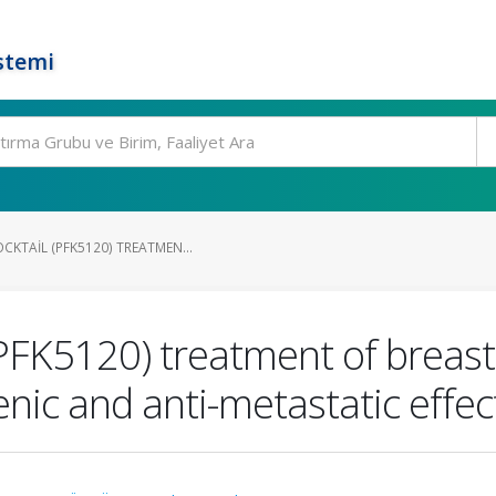
stemi
KTAIL (PFK5120) TREATMEN...
PFK5120) treatment of breast c
enic and anti-metastatic effec