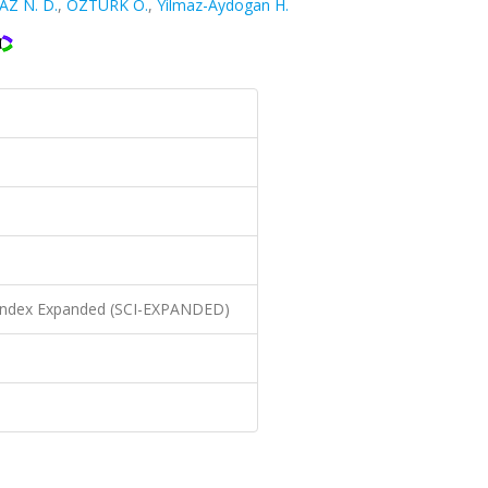
Z N. D.
,
ÖZTÜRK O.
,
Yilmaz-Aydogan H.
n Index Expanded (SCI-EXPANDED)