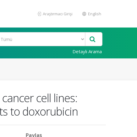
Araştırmacı Girişi
English
Detaylı Arama
ancer cell lines:
ts to doxorubicin
Paylaş