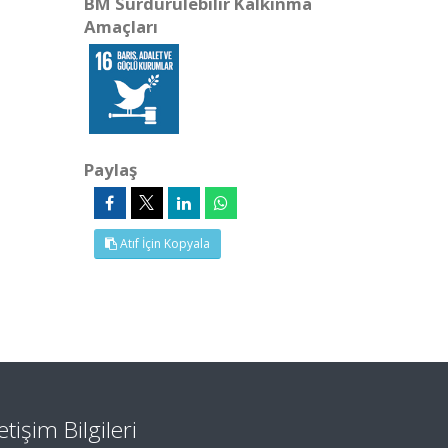
BM Sürdürülebilir Kalkınma
Amaçları
Paylaş
Atıf İçin Kopyala
letişim Bilgileri