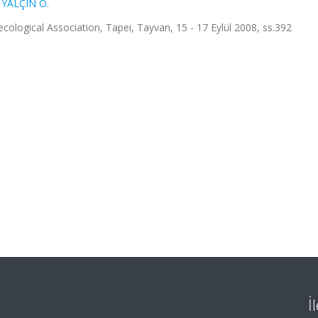
,
YALÇIN Ö.
ological Association, Tapei, Tayvan, 15 - 17 Eylül 2008, ss.392
İ