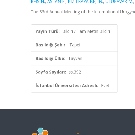
REİS N.
,
ASLAN E.
,
KIZILKAYA BEJİ N.
,
ULUKAVAK M.
The 33rd Annual Meeting of the International Urogynec
Yayın Türü:
Bildiri / Tam Metin Bildiri
Basıldığı Şehir:
Tapei
Basıldığı Ülke:
Tayvan
Sayfa Sayıları:
ss.392
İstanbul Üniversitesi Adresli:
Evet