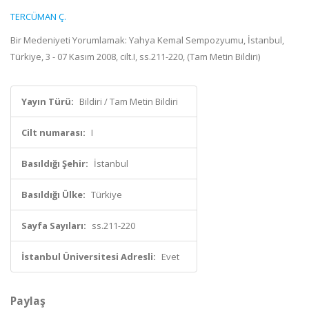
TERCÜMAN Ç.
Bir Medeniyeti Yorumlamak: Yahya Kemal Sempozyumu, İstanbul,
Türkiye, 3 - 07 Kasım 2008, cilt.I, ss.211-220, (Tam Metin Bildiri)
Yayın Türü:
Bildiri / Tam Metin Bildiri
Cilt numarası:
I
Basıldığı Şehir:
İstanbul
Basıldığı Ülke:
Türkiye
Sayfa Sayıları:
ss.211-220
İstanbul Üniversitesi Adresli:
Evet
Paylaş