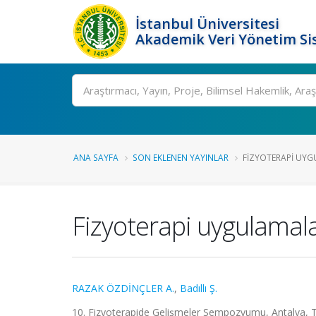
İstanbul Üniversitesi
Akademik Veri Yönetim Si
Ara
ANA SAYFA
SON EKLENEN YAYINLAR
FIZYOTERAPI UYGU
Fizyoterapi uygulamala
RAZAK ÖZDİNÇLER A.
,
Badıllı Ş.
10. Fizyoterapide Gelişmeler Sempozyumu, Antalya, Tü