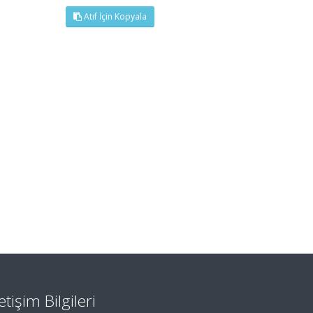
Atıf İçin Kopyala
letişim Bilgileri