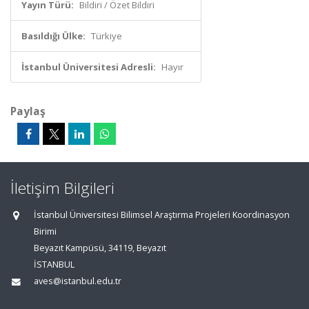
Yayın Türü:
Bildiri / Özet Bildiri
Basıldığı Ülke:
Türkiye
İstanbul Üniversitesi Adresli:
Hayır
Paylaş
İletişim Bilgileri
İstanbul Üniversitesi Bilimsel Araştırma Projeleri Koordinasyon
Birimi
Beyazıt Kampüsü, 34119, Beyazıt
İSTANBUL
aves@istanbul.edu.tr